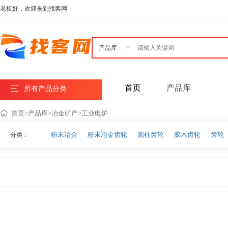
老板好，欢迎来到找客网

首页
产品库
所有产品分类
首页
>
产品库
>
冶金矿产
>
工业电炉
粉末冶金
粉末冶金齿轮
圆柱齿轮
胶木齿轮
齿轮
分类：
快装锅炉
工业锅炉
生活锅炉
燃气锅炉
铜及铜合