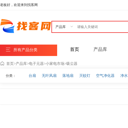
老板好，欢迎来到找客网

首页
产品库
所有产品分类
首页
>
产品库
>
电子元器
>
小家电市场
>
吸尘器
台扇
无叶风扇
落地扇
灭蚊灯
空气净化器
净水
分类：
美容仪器电饭煲
搅拌机
挂烫机
其他小家电