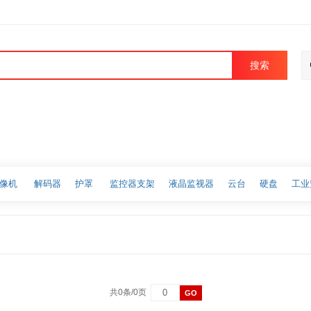
搜索
像机
解码器
护罩
监控器支架
液晶监视器
云台
硬盘
工业
共0条/0页