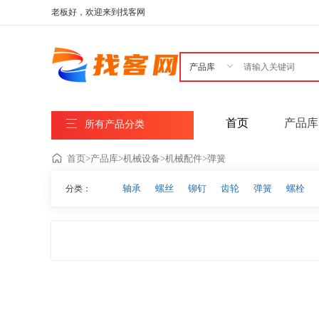
老板好，欢迎来到找客网

首页
产品库
所有产品分类
首页
>
产品库
>
机械设备
>
机械配件
>
弹簧
轴承
螺丝
铆钉
齿轮
弹簧
螺栓
分类：