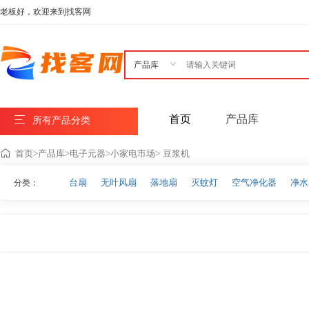
老板好，欢迎来到找客网

首页
产品库
所有产品分类
首页
>
产品库
>
电子元器
>
小家电市场
>
豆浆机
台扇
无叶风扇
落地扇
灭蚊灯
空气净化器
净水
分类：
美容仪器电饭煲
搅拌机
挂烫机
其他小家电