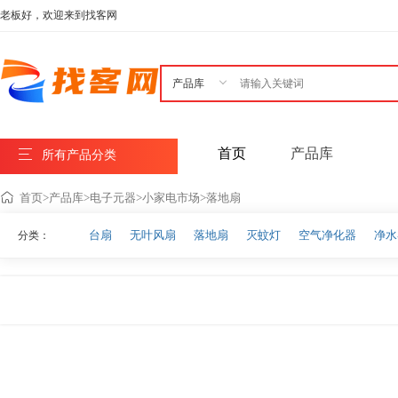
老板好，欢迎来到找客网

首页
产品库
所有产品分类
首页
>
产品库
>
电子元器
>
小家电市场
>
落地扇
台扇
无叶风扇
落地扇
灭蚊灯
空气净化器
净水
分类：
美容仪器电饭煲
搅拌机
挂烫机
其他小家电