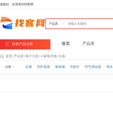
老板好，欢迎来到找客网

首页
产品库
所有产品分类
首页
>
产品库
>
电子元器
>
小家电市场
>
台扇
台扇
无叶风扇
落地扇
灭蚊灯
空气净化器
净水
分类：
美容仪器电饭煲
搅拌机
挂烫机
其他小家电